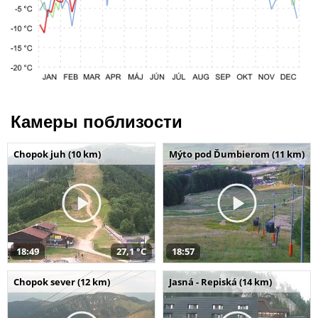
Камеры поблизости
Chopok juh (10 km)
Mýto pod Ďumbierom (11 km)
18:49
27,1 °C
18:57
Chopok sever (12 km)
Jasná - Repiská (14 km)