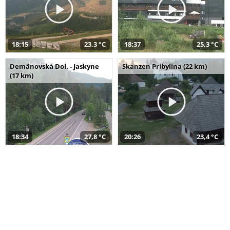
18:15
23,3 °C
18:37
25,3 °C
Demänovská Dol. - Jaskyne
Skanzen Pribylina (22 km)
(17 km)
18:34
27,8 °C
20:26
23,4 °C