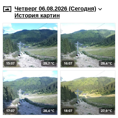
Четверг 06.08.2026 (Cегодня)
История картин
15:07
29,7 °C
16:07
29,4 °C
17:07
28,4 °C
18:07
27,9 °C