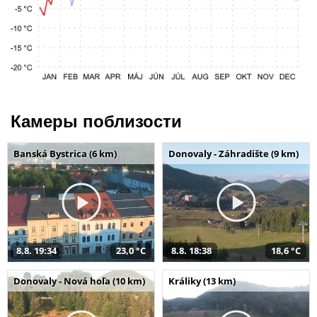
Камеры поблизости
Banská Bystrica (6 km)
Donovaly - Záhradište (9 km)
8.8. 19:34
23,0 °C
8.8. 18:38
18,6 °C
Donovaly - Nová hoľa (10 km)
Králiky (13 km)