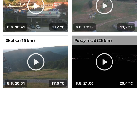
8.8. 18:41
20,2 °C
8.8. 19:35
19,2 °C
Skalka (15 km)
Pustý hrad (26 km)
8.8. 20:31
17,0 °C
8.8. 21:00
20,4 °C