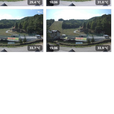
29,4 °C
10:06
31,0 °C
33,7 °C
15:06
33,9 °C