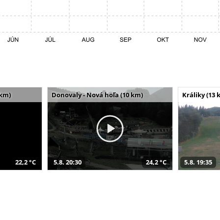
 km)
Donovaly - Nová hoľa (10 km)
Králiky (13 
22,2 °C
5.8. 20:30
24,2 °C
5.8. 19:35