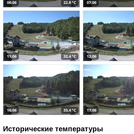
06:06
22,8 °C
07:06
11:06
32,4 °C
12:06
16:06
33,4 °C
17:06
Исторические температуры