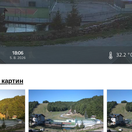
18:06
32.2 °
5. 8. 2026
 картин