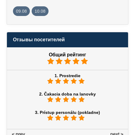
09.08
10.08
Отзывы посетителей
Общий рейтинг
1. Prostredie
2. Čakacia doba na lanovky
3. Prístup personálu (pokladne)
< prev
3 / 7
next >