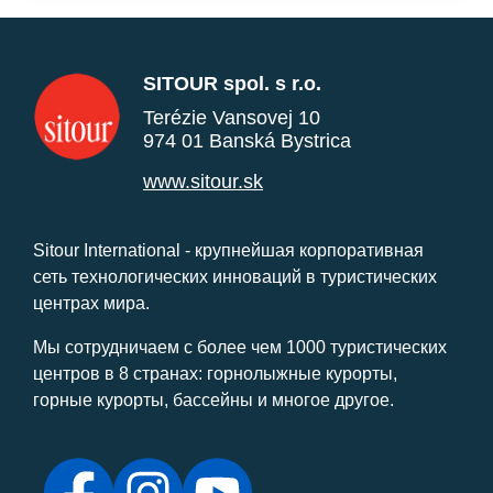
SITOUR spol. s r.o.
Terézie Vansovej 10
974 01 Banská Bystrica
www.sitour.sk
Sitour International - крупнейшая корпоративная
сеть технологических инноваций в туристических
центрах мира.
Мы сотрудничаем с более чем 1000 туристических
центров в 8 странах: горнолыжные курорты,
горные курорты, бассейны и многое другое.