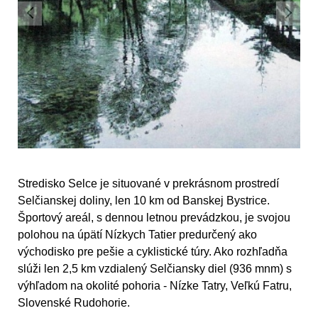
Stredisko Selce je situované v prekrásnom prostredí
Selčianskej doliny, len
10 km od Banskej Bystrice.
Športový areál, s dennou letnou prevádzkou, je svojou
polohou na úpätí Nízkych Tatier predurčený ako
východisko pre pešie a cyklistické túry. Ako rozhľadňa
slúži len 2,5 km vzdialený Selčiansky diel (936 mnm) s
výhľadom na okolité pohoria - Nízke Tatry, Veľkú Fatru,
Slovenské Rudohorie.