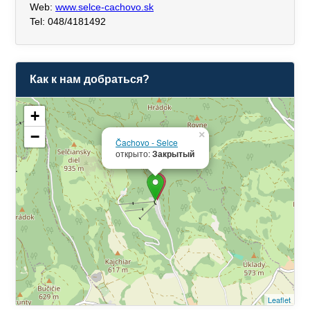
Web:
www.selce-cachovo.sk
Tel: 048/4181492
Как к нам добраться?
+
−
×
Čachovo - Selce
открыто:
Закрытый
Leaflet