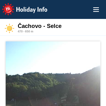
Holiday Info
Čachovo - Selce
470 - 650 m