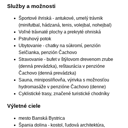
Služby a možnosti
Športové ihriská
- antukové, umelý trávnik
(minifutbal, hádzaná, tenis, volejbal, nohejbal)
Voľné trávnaté plochy a prekryté ohniská
Pstruhový potok
Ubytovanie
- chatky na súkromí, penzión
Selčianka, penzión Čachovo
Stravovanie
- bufet v štýlovom drevenom zrube
(denná prevádzka), reštaurácia v penzióne
Čachovo (denná prevádzka)
Sauna, miniposilňovňa, výrivka s možnosťou
hydromasáže
v penzióne Čachovo (denne)
Cyklistické trasy, značené turistické chodníky
Výletné ciele
mesto Banská Bystrica
Špania dolina - kostol, ľudová architektúra,