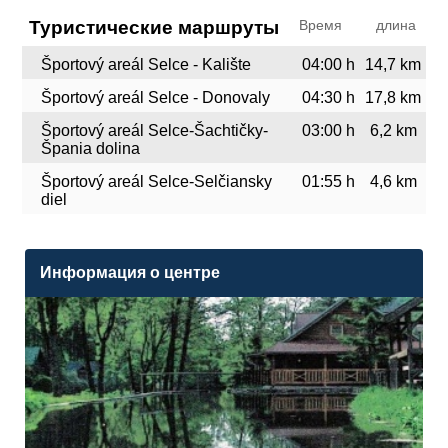
Туристические маршруты
Время
длина
Športový areál Selce - Kalište
04:00 h
14,7 km
Športový areál Selce - Donovaly
04:30 h
17,8 km
Športový areál Selce-Šachtičky-
03:00 h
6,2 km
Špania dolina
Športový areál Selce-Selčiansky
01:55 h
4,6 km
diel
Информация о центре