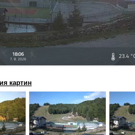
18:06
23.4 °
7. 8. 2026
ия картин