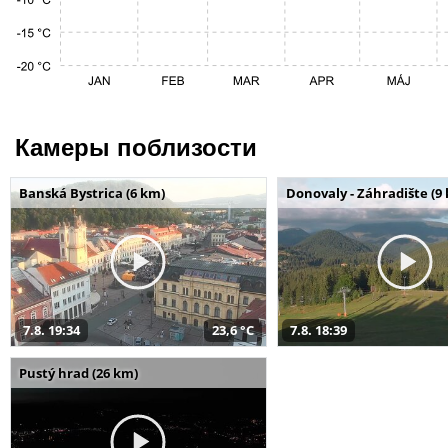
Камеры поблизости
Banská Bystrica (6 km)
Donovaly - Záhradište (9
7.8. 19:34
23,6 °C
7.8. 18:39
Pustý hrad (26 km)