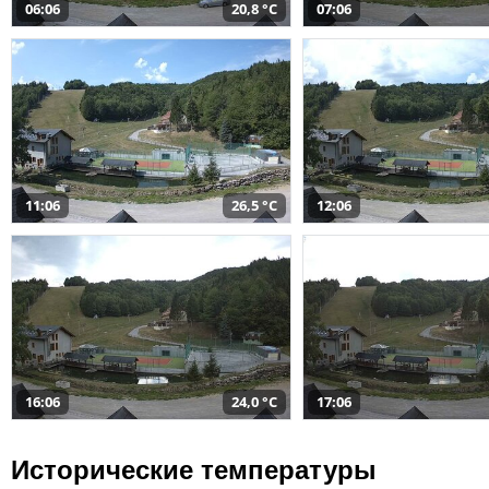
06:06
20,8 °C
07:06
11:06
26,5 °C
12:06
16:06
24,0 °C
17:06
Исторические температуры