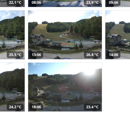
22,1 °C
08:06
23,9 °C
09:06
25,5 °C
13:06
26,8 °C
14:06
24,2 °C
18:06
23,4 °C