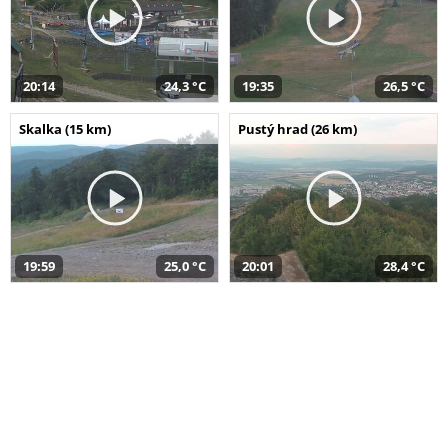
20:14
24,3 °C
19:35
26,5 °C
Skalka (15 km)
Pustý hrad (26 km)
19:59
25,0 °C
20:01
28,4 °C