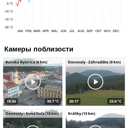
Камеры поблизости
Banská Bystrica (6 km)
Donovaly - Záhradište (9 km)
19:34
30,7 °C
20:17
23,6 °C
Donovaly - Nová hoľa (10 km)
Králiky (13 km)