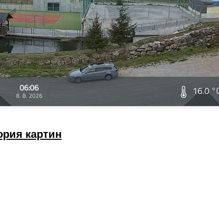
06:06
16.0 °
8. 8. 2026
ория картин