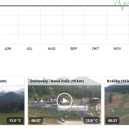
 km)
Donovaly - Nová hoľa (10 km)
Králiky (13 
13,0 °C
06:07
13,8 °C
06:21