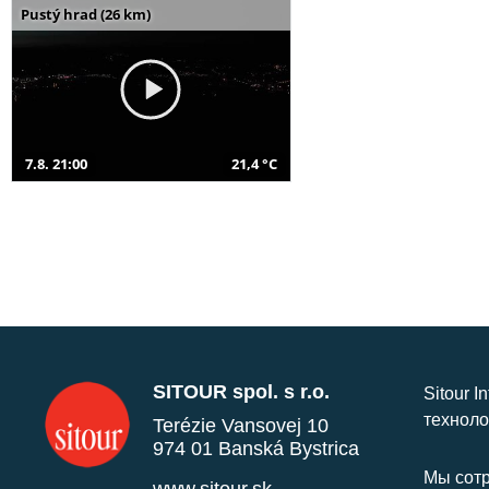
Pustý hrad (26 km)
7.8. 21:00
21,4 °C
SITOUR spol. s r.o.
Sitour I
техноло
Terézie Vansovej 10
974 01 Banská Bystrica
Мы сотр
www.sitour.sk