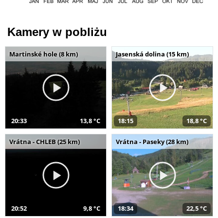
Kamery w pobliżu
Martinské hole (8 km)
Jasenská dolina (15 km)
20:33
13,8 °C
18:15
18,8 °C
Vrátna - CHLEB (25 km)
Vrátna - Paseky (28 km)
20:52
9,8 °C
18:34
22,5 °C