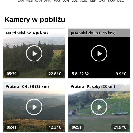
Kamery w pobliżu
Martinské hole (8 km)
Jasenská dolina (15 km)
05:39
22,8 °C
5.8. 22:32
19,9 °C
Vrátna - CHLEB (25 km)
Vrátna - Paseky (28 km)
06:41
12,3 °C
06:51
21,9 °C