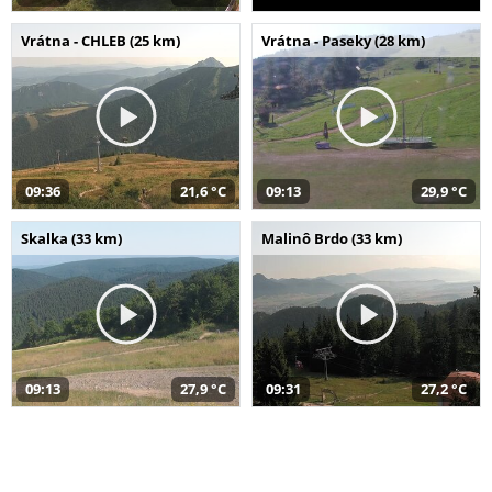
Vrátna - CHLEB (25 km)
Vrátna - Paseky (28 km)
09:36
21,6 °C
09:13
29,9 °C
Skalka (33 km)
Malinô Brdo (33 km)
09:13
27,9 °C
09:31
27,2 °C