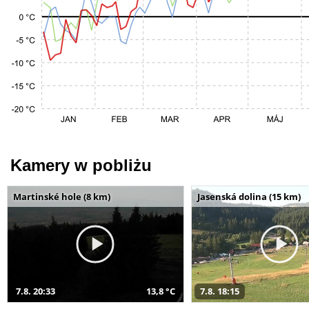
Kamery w pobliżu
Martinské hole (8 km)
Jasenská dolina (15 km)
7.8. 20:33
13,8 °C
7.8. 18:15