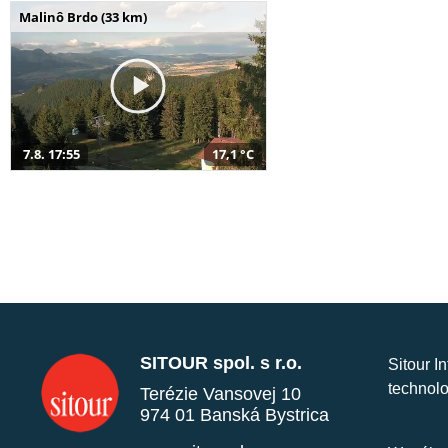
Malinô Brdo (33 km)
7.8. 17:55
17,1 °C
SITOUR spol. s r.o.
Sitour I
technolo
Terézie Vansovej 10
974 01 Banská Bystrica