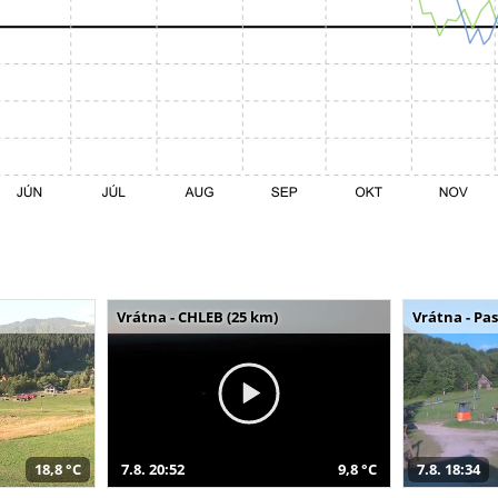
Vrátna - CHLEB (25 km)
Vrátna - Pa
18,8 °C
7.8. 20:52
9,8 °C
7.8. 18:34