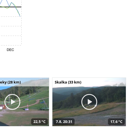
seky (28 km)
Skalka (33 km)
22,5 °C
7.8. 20:31
17,6 °C