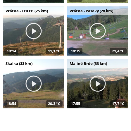
Vrátna - CHLEB (25 km)
Vrátna - Paseky (28 km)
19:14
11,1 °C
18:35
21,4 °C
Skalka (33 km)
Malinô Brdo (33 km)
18:54
20,3 °C
17:55
17,7 °C