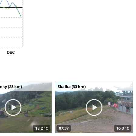
seky (28 km)
Skalka (33 km)
18,2 °C
07:37
16,3 °C