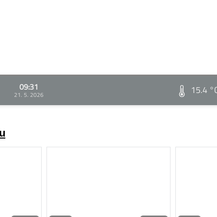
09:31
15.4 °
21. 5. 2026
zu