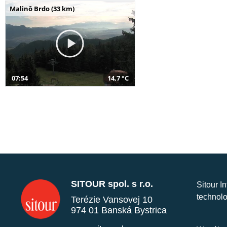
Malinô Brdo (33 km)
07:54
14,7 °C
SITOUR spol. s r.o.
Sitour I
technolo
Terézie Vansovej 10
974 01 Banská Bystrica