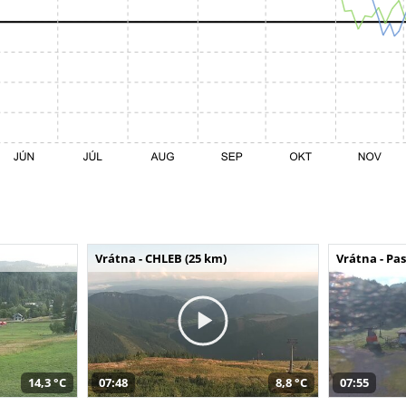
Vrátna - CHLEB (25 km)
Vrátna - Pa
14,3 °C
07:48
8,8 °C
07:55