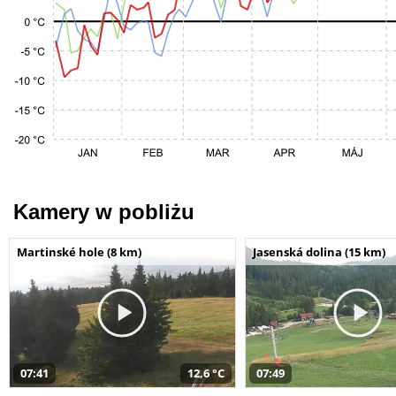
Kamery w pobliżu
Martinské hole (8 km)
Jasenská dolina (15 km)
07:41
12,6 °C
07:49