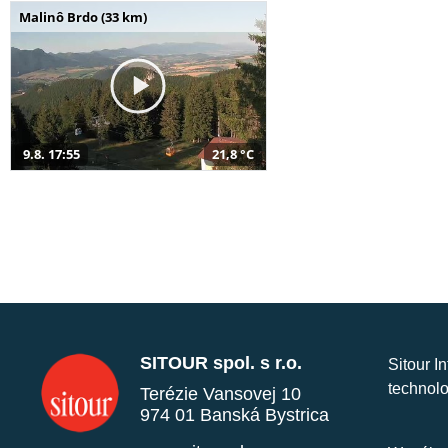
Malinô Brdo (33 km)
9.8. 17:55
21,8 °C
SITOUR spol. s r.o.
Sitour I
technolo
Terézie Vansovej 10
974 01 Banská Bystrica