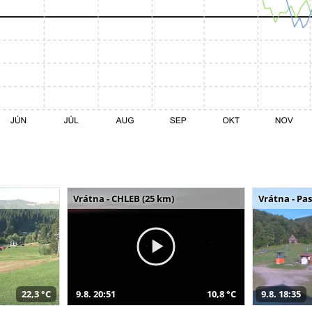
Vrátna - CHLEB (25 km)
Vrátna - Pa
22,3 °C
9.8. 20:51
10,8 °C
9.8. 18:35