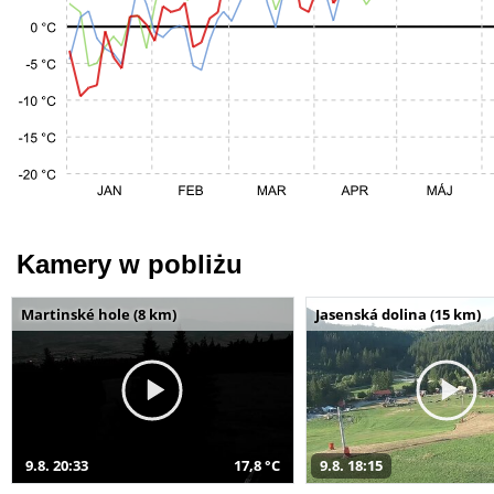
Kamery w pobliżu
Martinské hole (8 km)
Jasenská dolina (15 km)
9.8. 20:33
17,8 °C
9.8. 18:15