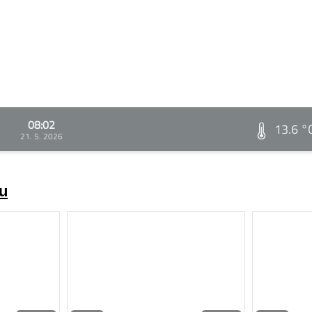
08:02
13.6 °
21. 5. 2026
zu