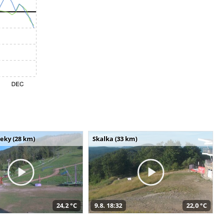
seky (28 km)
Skalka (33 km)
24,2 °C
9.8. 18:32
22,0 °C