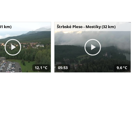
31 km)
Štrbské Pleso - Mostíky (32 km)
12,1 °C
05:53
9,6 °C