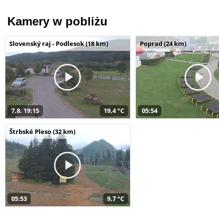
Kamery w pobliżu
Slovenský raj - Podlesok (18 km)
Poprad (24 km)
7.8. 19:15
19,4 °C
05:54
Štrbské Pleso (32 km)
05:53
9,7 °C