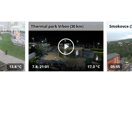
Thermal park Vrbov (30 km)
Smokovce (
13,8 °C
7.8. 21:01
17,0 °C
05:55