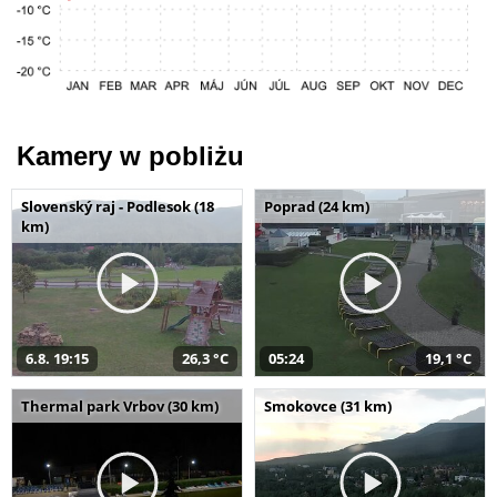
Kamery w pobliżu
Slovenský raj - Podlesok (18
Poprad (24 km)
km)
6.8. 19:15
26,3 °C
05:24
19,1 °C
Thermal park Vrbov (30 km)
Smokovce (31 km)