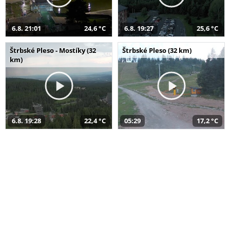
6.8. 21:01
24,6 °C
6.8. 19:27
25,6 °C
Štrbské Pleso - Mostíky (32
Štrbské Pleso (32 km)
km)
6.8. 19:28
22,4 °C
05:29
17,2 °C