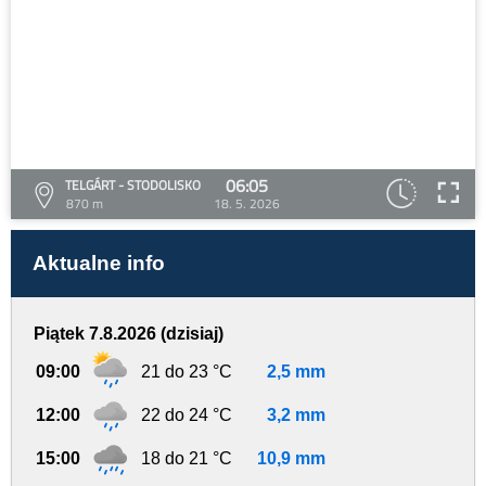
06:05
TELGÁRT - STODOLISKO
870 m
18. 5. 2026
Aktualne info
Piątek 7.8.2026 (dzisiaj)
09:00
21 do 23 °C
2,5 mm
12:00
22 do 24 °C
3,2 mm
15:00
18 do 21 °C
10,9 mm