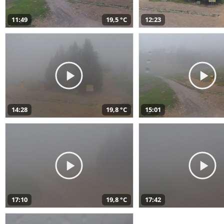
11:49
19,5 °C
12:23
14:28
19,8 °C
15:01
17:10
19,8 °C
17:42