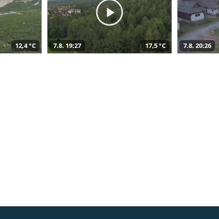
12,4 °C
7.8. 19:27
17,5 °C
7.8. 20:26