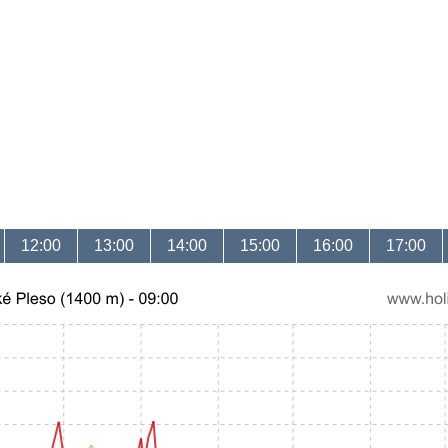
12:00
13:00
14:00
15:00
16:00
17:00