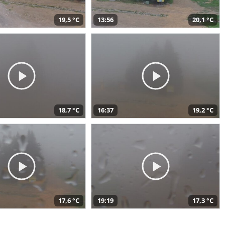
19,5 °C
13:56
20,1 °C
18,7 °C
16:37
19,2 °C
17,6 °C
19:19
17,3 °C