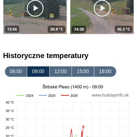
13:56
29,8 °C
14:28
30,2 °C
Historyczne temperatury
06:00
09:00
12:00
15:00
18:00