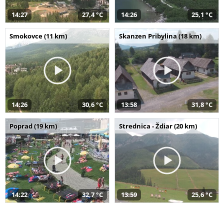
14:27
27,4 °C
14:26
25,1 °C
Smokovce (11 km)
Skanzen Pribylina (18 km)
14:26
30,6 °C
13:58
31,8 °C
Poprad (19 km)
Strednica - Ždiar (20 km)
14:22
32,7 °C
13:59
25,6 °C