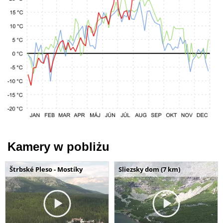
Kamery w pobliżu
Štrbské Pleso - Mostíky
Sliezsky dom (7 km)