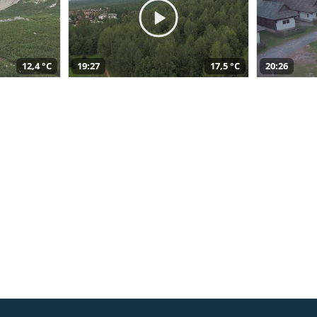
12,4 °C
19:27
17,5 °C
20:26