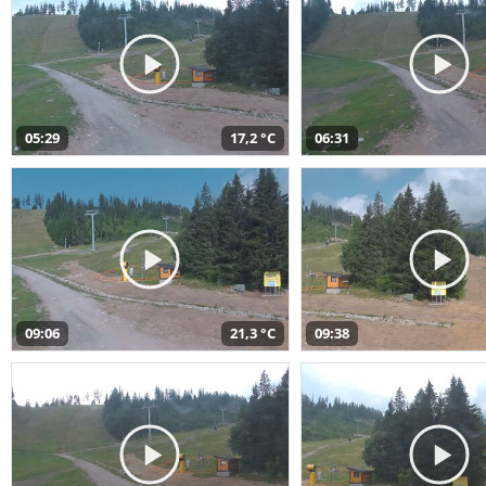
05:29
17,2 °C
06:31
09:06
21,3 °C
09:38