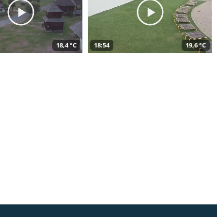
18,4 °C
18:54
19,6 °C