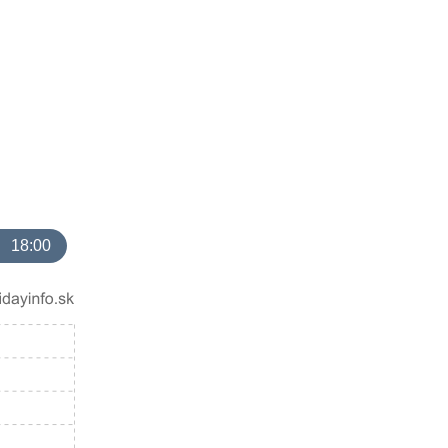
18:00