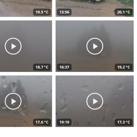
19,5 °C
13:56
20,1 °C
18,7 °C
16:37
19,2 °C
17,6 °C
19:19
17,3 °C