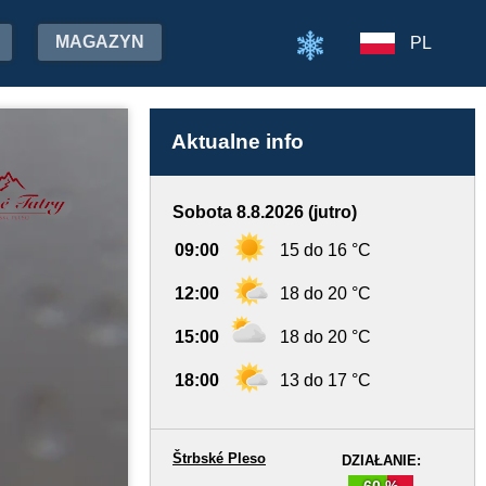
MAGAZYN
PL
Aktualne info
Sobota 8.8.2026 (jutro)
09:00
15 do 16 °C
12:00
18 do 20 °C
15:00
18 do 20 °C
18:00
13 do 17 °C
Štrbské Pleso
DZIAŁANIE:
60 %