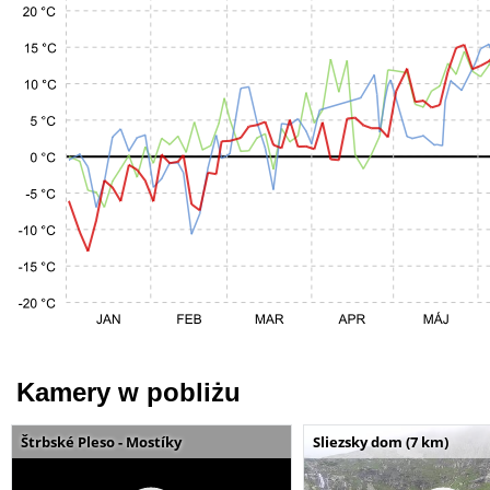
Kamery w pobliżu
Štrbské Pleso - Mostíky
Sliezsky dom (7 km)