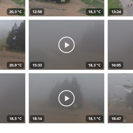
20,3 °C
12:56
18,3 °C
13:24
20,9 °C
15:33
18,3 °C
16:05
18,5 °C
18:14
18,1 °C
18:47