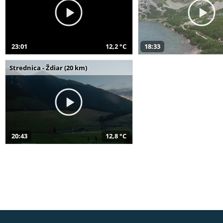
23:01
12,2 °C
18:33
Strednica - Ždiar (20 km)
20:43
12,8 °C