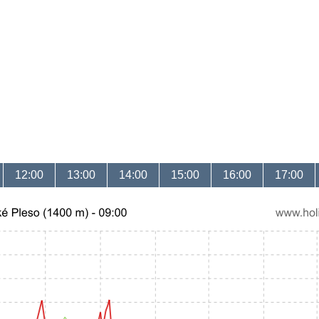
12:00
13:00
14:00
15:00
16:00
17:00