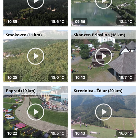
10:35
15,6 °C
09:56
18,4 °C
Smokovce (11 km)
Skanzen Pribylina (18 km)
10:25
18,0 °C
10:12
19,7 °C
Poprad (19 km)
Strednica - Ždiar (20 km)
10:22
19,5 °C
10:13
16,0 °C