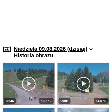
Niedziela 09.08.2026 (dzisiaj)
Historia obrazu
08:46
13,8 °C
09:01
14,0 °C