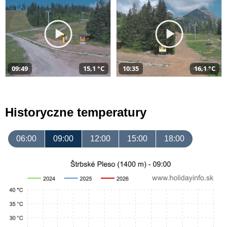
09:49
15,1 °C
10:35
16,1 °C
Historyczne temperatury
06:00
09:00
12:00
15:00
18:00