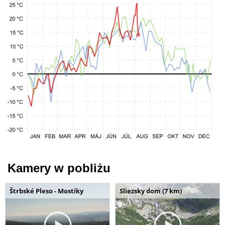
Kamery w pobliżu
Štrbské Pleso - Mostíky
Sliezsky dom (7 km)