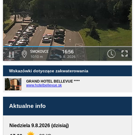
16:56
SMOKOVCE
1010 m
9. 8. 2026
Wskazówki dotyczące zakwaterowania
GRAND HOTEL BELLEVUE ****
www.hotelbellevue.sk
Aktualne info
Niedziela 9.8.2026 (dzisiaj)