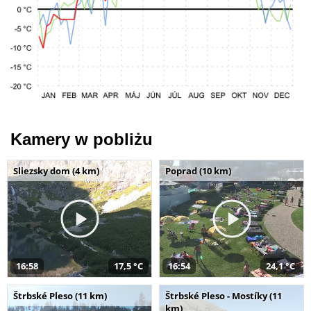
Kamery w pobliżu
Sliezsky dom (4 km)
Poprad (10 km)
16:58
17,5 °C
16:54
24,1 °C
Štrbské Pleso (11 km)
Štrbské Pleso - Mostíky (11
km)