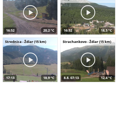
16:52
20,2 °C
16:52
18,5 °C
Strednica - Ždiar (15 km)
Strachankovo - Ždiar (15 km)
17:13
18,9 °C
8.8. 07:13
12,4 °C