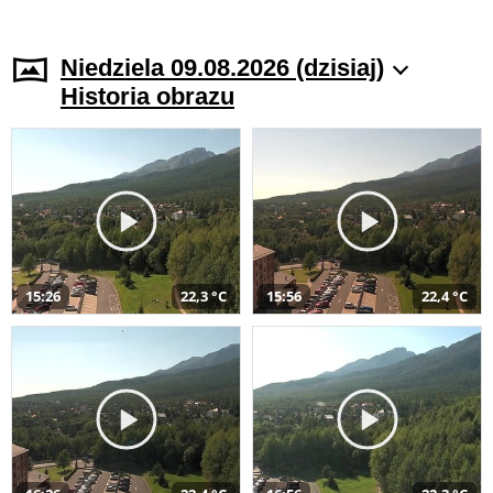
Niedziela 09.08.2026 (dzisiaj)
Historia obrazu
15:26
22,3 °C
15:56
22,4 °C