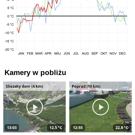
Kamery w pobliżu
Sliezsky dom (4 km)
Poprad (10 km)
13:03
12,5 °C
12:55
22,8 °C