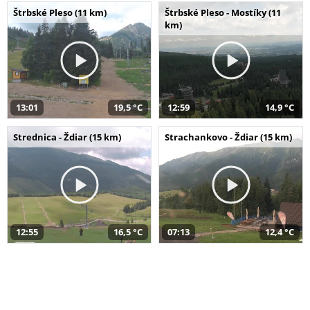
Štrbské Pleso (11 km)
Štrbské Pleso - Mostíky (11
km)
13:01
19,5 °C
12:59
14,9 °C
Strednica - Ždiar (15 km)
Strachankovo - Ždiar (15 km)
12:55
16,5 °C
07:13
12,4 °C