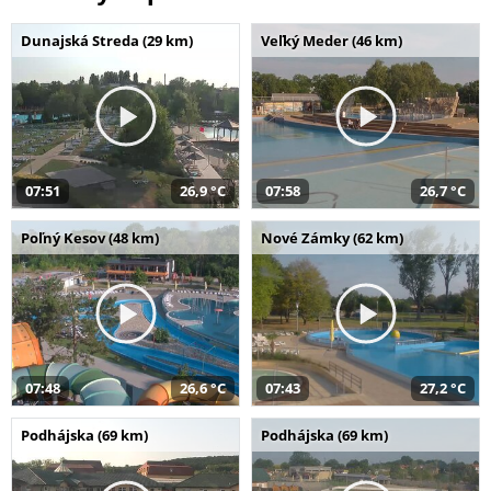
Dunajská Streda (29 km)
Veľký Meder (46 km)
07:51
26,9 °C
07:58
26,7 °C
Poľný Kesov (48 km)
Nové Zámky (62 km)
07:48
26,6 °C
07:43
27,2 °C
Podhájska (69 km)
Podhájska (69 km)