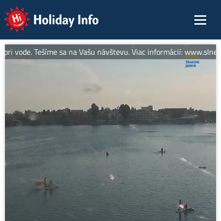
Holiday Info
ri vode. Tešíme sa na Vašu návštevu. Viac informácií: www.slnecne