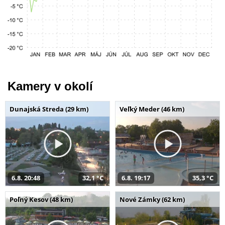
Kamery v okolí
Dunajská Streda (29 km)
Veľký Meder (46 km)
6.8. 20:48
32,1 °C
6.8. 19:17
35,3 °C
Poľný Kesov (48 km)
Nové Zámky (62 km)