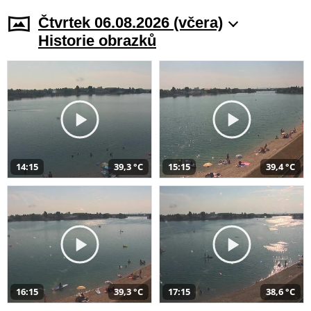
Čtvrtek 06.08.2026 (včera)
Historie obrazků
14:15
39,3 °C
15:15
39,4 °C
16:15
39,3 °C
17:15
38,6 °C