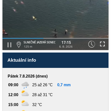
17:15
SLNEČNÉ JAZERÁ SENEC
125 m
6. 8. 2026
Aktuální info
Pátek 7.8.2026 (dnes)
09:00
25 až 26 °C
0,7 mm
12:00
28 až 31 °C
15:00
32 °C