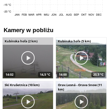
Kamery w pobliżu
Kubínska hoľa (2 km)
Kubínska hoľa (5 km)
14:02
14,5 °C
14:00
20,5 °C
Ski Krušetnica (10 km)
Orav.Lesná - Orava Snow (11
km)