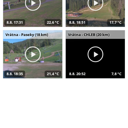
8.8. 17:31
22,6 °C
8.8. 18:51
17,7 °C
Vrátna - Paseky (18 km)
Vrátna - CHLEB (20 km)
8.8. 18:35
21,4 °C
8.8. 20:52
7,8 °C