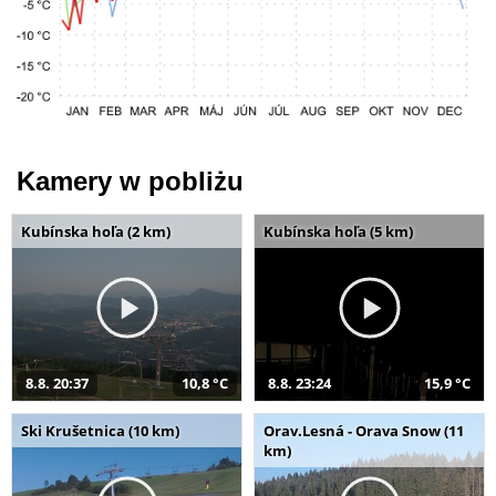
Kamery w pobliżu
Kubínska hoľa (2 km)
Kubínska hoľa (5 km)
8.8. 20:37
10,8 °C
8.8. 23:24
15,9 °C
Ski Krušetnica (10 km)
Orav.Lesná - Orava Snow (11
km)