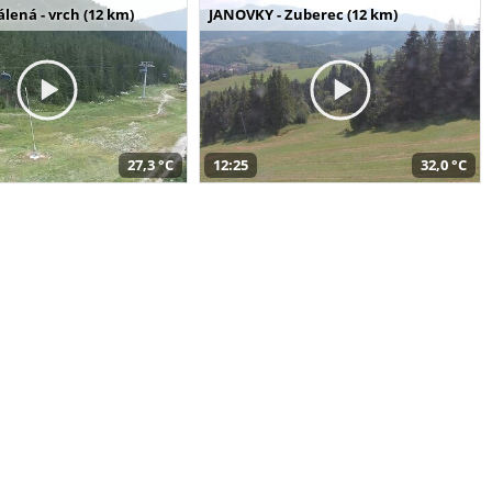
álená - vrch (12 km)
JANOVKY - Zuberec (12 km)
27,3 °C
12:25
32,0 °C