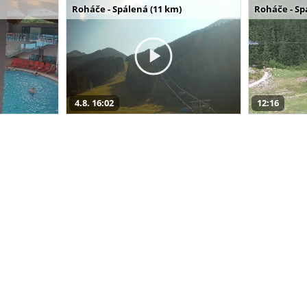
Roháče - Spálená (11 km)
Roháče - Sp
4.8. 16:02
12:16