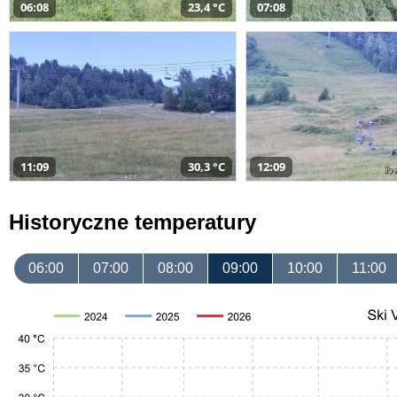
06:08
23,4 °C
07:08
11:09
30,3 °C
12:09
Historyczne temperatury
06:00
07:00
08:00
09:00
10:00
11:00