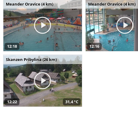
Meander Oravice (4 km)
Meander Oravice (4 km)
12:18
12:16
Skanzen Pribylina (26 km)
12:22
31,4 °C