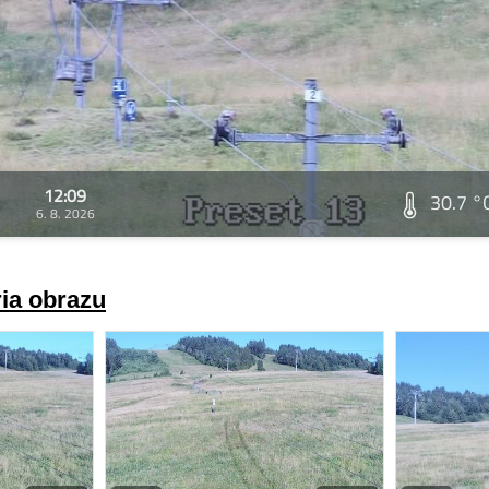
12:09
30.7 °
6. 8. 2026
ria obrazu