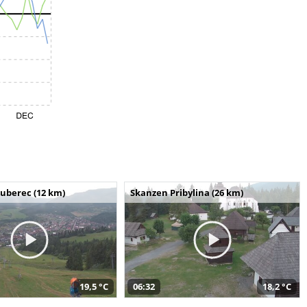
uberec (12 km)
Skanzen Pribylina (26 km)
19,5 °C
06:32
18,2 °C