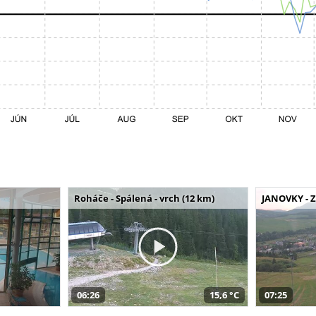
Roháče - Spálená - vrch (12 km)
JANOVKY - Z
06:26
15,6 °C
07:25