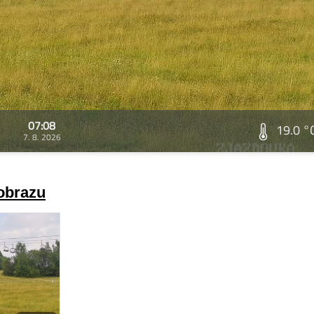
07:08
19.0 °
7. 8. 2026
 obrazu