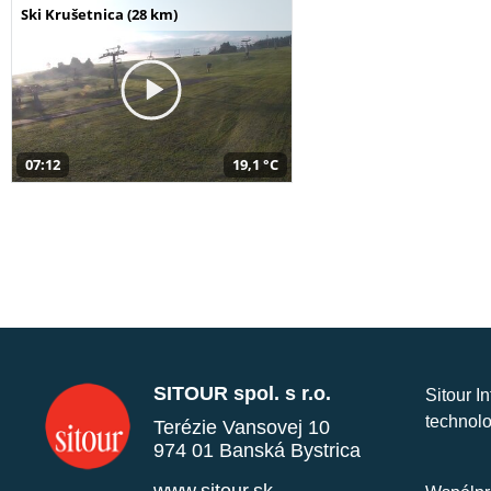
Ski Krušetnica (28 km)
07:12
19,1 °C
SITOUR spol. s r.o.
Sitour I
technolo
Terézie Vansovej 10
974 01 Banská Bystrica
www.sitour.sk