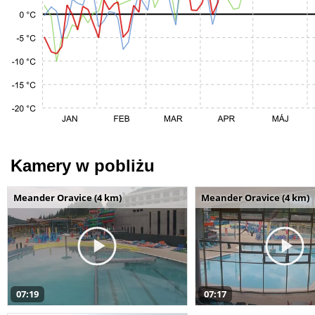
Kamery w pobliżu
Meander Oravice (4 km)
Meander Oravice (4 km)
07:19
07:17