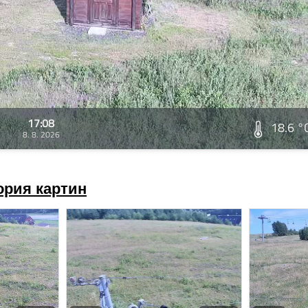
17:08
18.6 °
8. 8. 2026
ория картин