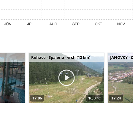
Roháče - Spálená - vrch (12 km)
JANOVKY - Z
17:06
16,3 °C
17:24