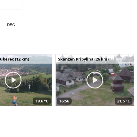
uberec (12 km)
Skanzen Pribylina (26 km)
19,6 °C
16:56
21,5 °C