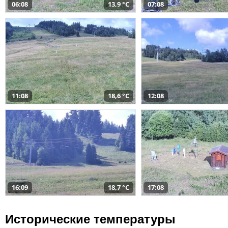
06:08
13,9 °C
07:08
11:08
18,6 °C
12:08
16:09
18,7 °C
17:08
Исторические температуры