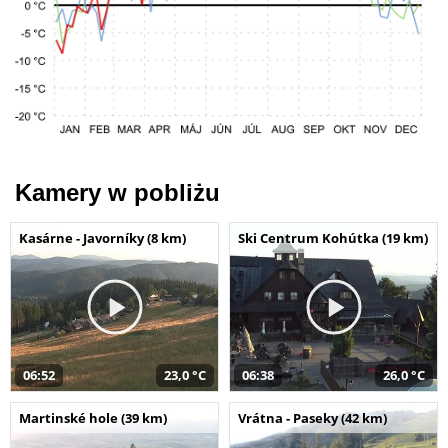
Kamery w pobliżu
Kasárne - Javorníky (8 km)
Ski Centrum Kohútka (19 km)
06:52
23,0 °C
06:38
26,0 °C
Martinské hole (39 km)
Vrátna - Paseky (42 km)