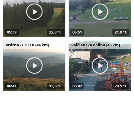
05:39
22,8 °C
06:51
21,9 °C
Vrátna - CHLEB (44 km)
Valčianska dolina (45 km)
06:41
12,3 °C
06:42
20,5 °C