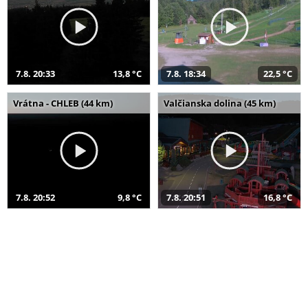
7.8. 20:33
13,8 °C
7.8. 18:34
22,5 °C
Vrátna - CHLEB (44 km)
Valčianska dolina (45 km)
7.8. 20:52
9,8 °C
7.8. 20:51
16,8 °C