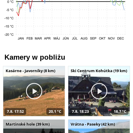
Kamery w pobliżu
Kasárne - Javorníky (8 km)
Ski Centrum Kohútka (19 km)
7.8. 17:52
20,1 °C
7.8. 18:23
18,7 °C
Martinské hole (39 km)
Vrátna - Paseky (42 km)