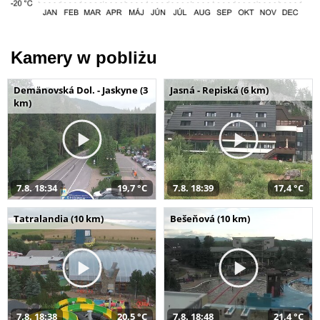
Kamery w pobliżu
Demänovská Dol. - Jaskyne (3
Jasná - Repiská (6 km)
km)
7.8. 18:34
19,7 °C
7.8. 18:39
17,4 °C
Tatralandia (10 km)
Bešeňová (10 km)
7.8. 18:38
20,5 °C
7.8. 18:48
21,4 °C