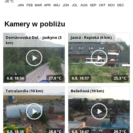
Kamery w pobliżu
Demänovská Dol. - Jaskyne (3
Jasná - Repiská (6 km)
km)
6.8. 18:34
27,8 °C
6.8. 18:37
25,3 °C
Tatralandia (10 km)
Bešeňová (10 km)
6.8. 18:38
28,8 °C
6.8. 18:47
29,7 °C