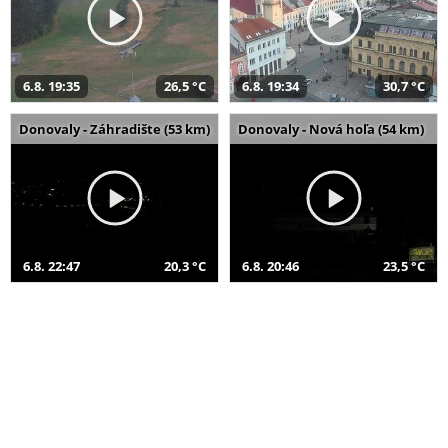
6.8. 19:35
26,5 °C
6.8. 19:34
30,7 °C
Donovaly - Záhradište (53 km)
Donovaly - Nová hoľa (54 km)
6.8. 22:47
20,3 °C
6.8. 20:46
23,5 °C