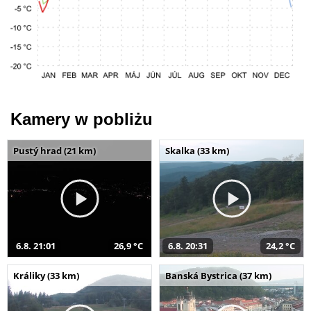
Kamery w pobliżu
Pustý hrad (21 km)
Skalka (33 km)
6.8. 21:01
26,9 °C
6.8. 20:31
24,2 °C
Králiky (33 km)
Banská Bystrica (37 km)