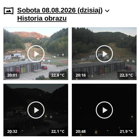
Sobota 08.08.2026 (dzisiaj)
Historia obrazu
20:01
22,8 °C
20:16
22,3 °C
20:32
22,1 °C
20:48
21,9 °C