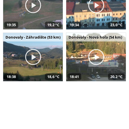
19:35
19,2 °C
19:34
23,0 °C
Donovaly - Záhradište (53 km)
Donovaly - Nová hoľa (54 km)
18:38
18,6 °C
18:41
20,2 °C