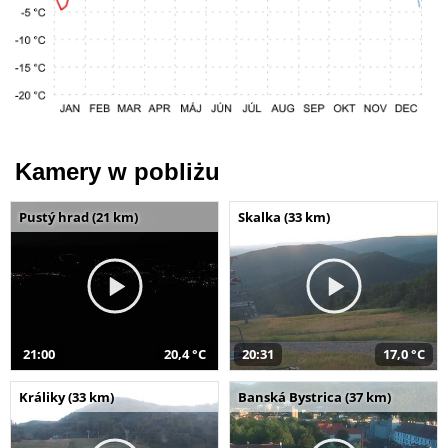
Kamery w pobliżu
Pustý hrad (21 km)
Skalka (33 km)
21:00
20,4 °C
20:31
17,0 °C
Králiky (33 km)
Banská Bystrica (37 km)