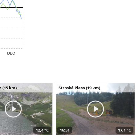
m (15 km)
Štrbské Pleso (19 km)
12,4 °C
16:51
17,1 °C