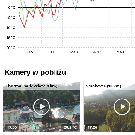
Kamery w pobliżu
Thermal park Vrbov (8 km)
Smokovce (10 km)
17:36
20,2 °C
17:26