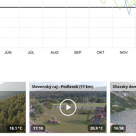
Slovenský raj - Podlesok (11 km)
Sliezsky do
18,1 °C
17:18
20,9 °C
16:58