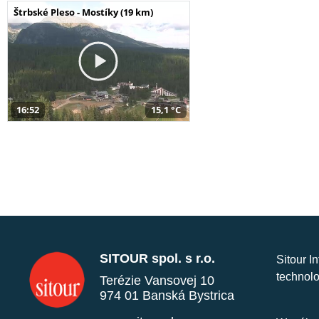
Štrbské Pleso - Mostíky (19 km)
16:52
15,1 °C
SITOUR spol. s r.o.
Sitour I
technolo
Terézie Vansovej 10
974 01 Banská Bystrica