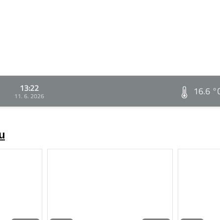
13:22
16.6 °
11. 6. 2026
u