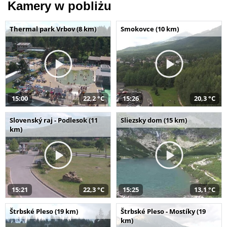
Kamery w pobliżu
Thermal park Vrbov (8 km)
Smokovce (10 km)
15:00
22,2 °C
15:26
20,3 °C
Slovenský raj - Podlesok (11
Sliezsky dom (15 km)
km)
15:21
22,3 °C
15:25
13,1 °C
Štrbské Pleso (19 km)
Štrbské Pleso - Mostíky (19
km)