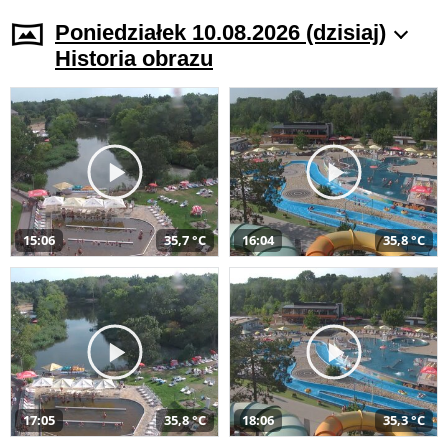
Poniedziałek 10.08.2026 (dzisiaj)
Historia obrazu
15:06
35,7 °C
16:04
35,8 °C
17:05
35,8 °C
18:06
35,3 °C