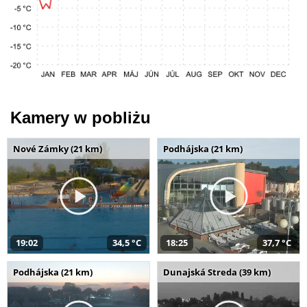
Kamery w pobliżu
Nové Zámky (21 km)
Podhájska (21 km)
19:02
34,5 °C
18:25
37,7 °C
Podhájska (21 km)
Dunajská Streda (39 km)