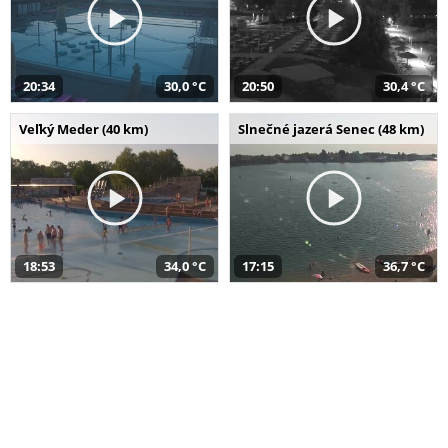
20:34
30,0 °C
20:50
30,4 °C
Veľký Meder (40 km)
Slnečné jazerá Senec (48 km)
18:53
34,0 °C
17:15
36,7 °C