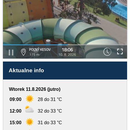
18:06
POĽNÝ KESOV
175 m
10. 8. 2026
Aktualne info
Wtorek 11.8.2026 (jutro)
09:00
28 do 31 °C
12:00
32 do 33 °C
15:00
31 do 33 °C