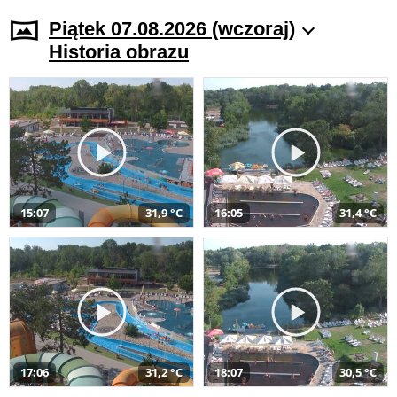
Piątek 07.08.2026 (wczoraj)
Historia obrazu
15:07
31,9 °C
16:05
31,4 °C
17:06
31,2 °C
18:07
30,5 °C