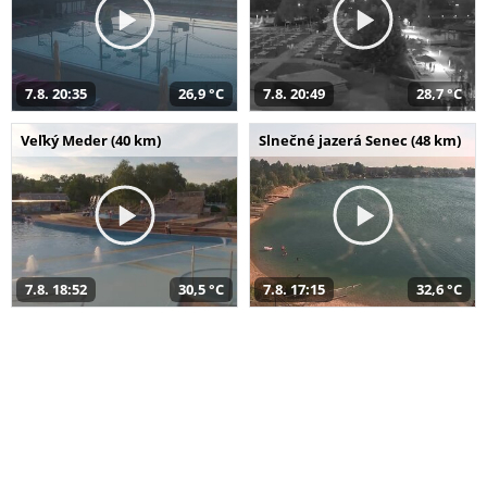
7.8. 20:35
26,9 °C
7.8. 20:49
28,7 °C
Veľký Meder (40 km)
Slnečné jazerá Senec (48 km)
7.8. 18:52
30,5 °C
7.8. 17:15
32,6 °C