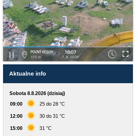
18:07
POĽNÝ KESOV
175 m
7. 8. 2026
Aktualne info
Sobota 8.8.2026 (dzisiaj)
09:00
25 do 28 °C
12:00
30 do 31 °C
15:00
31 °C