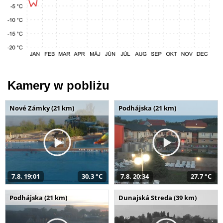
Kamery w pobliżu
Nové Zámky (21 km)
Podhájska (21 km)
7.8. 19:01
30,3 °C
7.8. 20:34
27,7 °C
Podhájska (21 km)
Dunajská Streda (39 km)