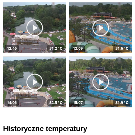
12:46
31,2 °C
13:09
31,6 °C
14:06
32,5 °C
15:07
31,9 °C
Historyczne temperatury