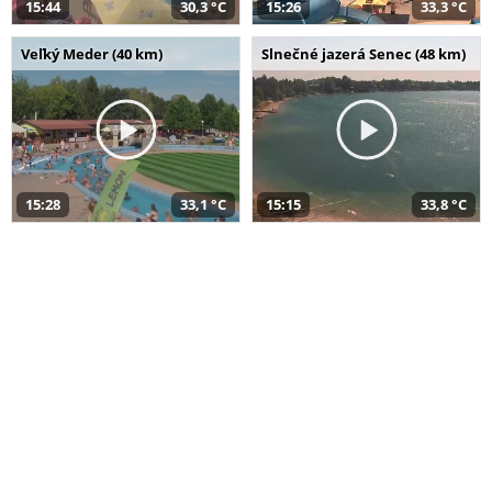
15:44
30,3 °C
15:26
33,3 °C
Veľký Meder (40 km)
Slnečné jazerá Senec (48 km)
15:28
33,1 °C
15:15
33,8 °C