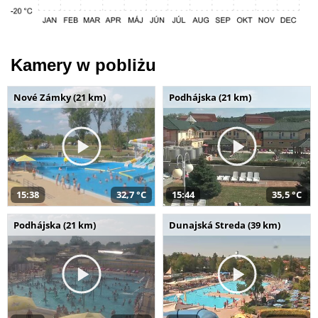
Kamery w pobliżu
Nové Zámky (21 km)
Podhájska (21 km)
15:38
32,7 °C
15:44
35,5 °C
Podhájska (21 km)
Dunajská Streda (39 km)