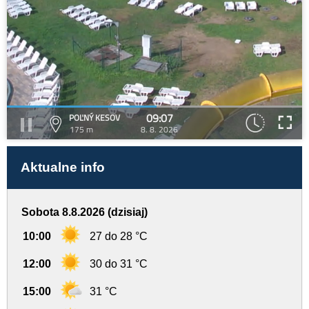
09:07
POĽNÝ KESOV
175 m
8. 8. 2026
Aktualne info
Sobota 8.8.2026 (dzisiaj)
10:00
27 do 28 °C
12:00
30 do 31 °C
15:00
31 °C