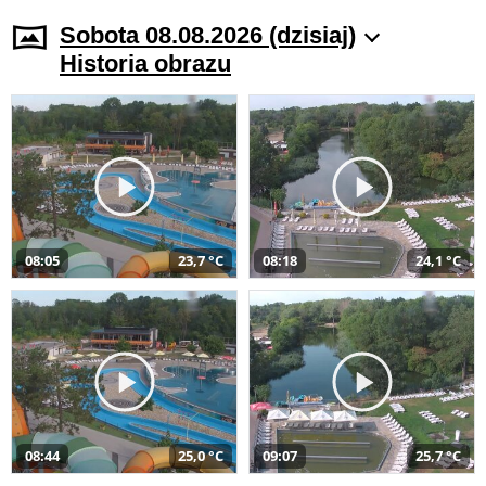
Sobota 08.08.2026 (dzisiaj)
Historia obrazu
08:05
23,7 °C
08:18
24,1 °C
08:44
25,0 °C
09:07
25,7 °C