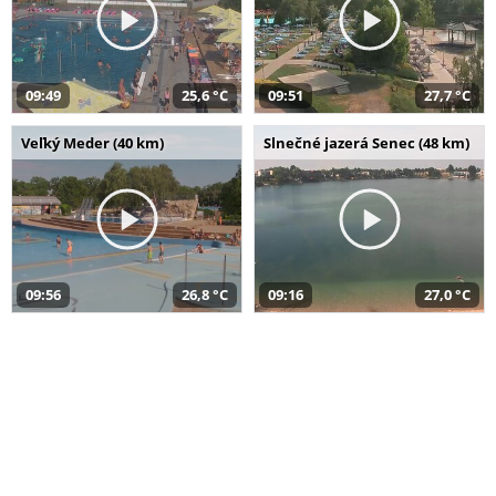
09:49
25,6 °C
09:51
27,7 °C
Veľký Meder (40 km)
Slnečné jazerá Senec (48 km)
09:56
26,8 °C
09:16
27,0 °C