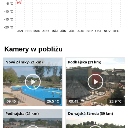
Kamery w pobliżu
Nové Zámky (21 km)
Podhájska (21 km)
09:45
26,5 °C
09:49
23,9 °C
Podhájska (21 km)
Dunajská Streda (39 km)