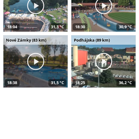
18:04
31,3 °C
18:30
30,9 °C
Nové Zámky (83 km)
Podhájska (89 km)
18:38
31,5 °C
18:25
36,2 °C