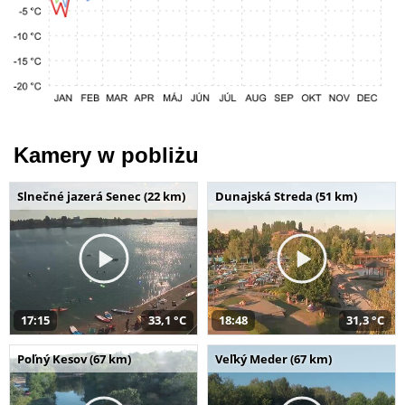
Kamery w pobliżu
Slnečné jazerá Senec (22 km)
Dunajská Streda (51 km)
17:15
33,1 °C
18:48
31,3 °C
Poľný Kesov (67 km)
Veľký Meder (67 km)