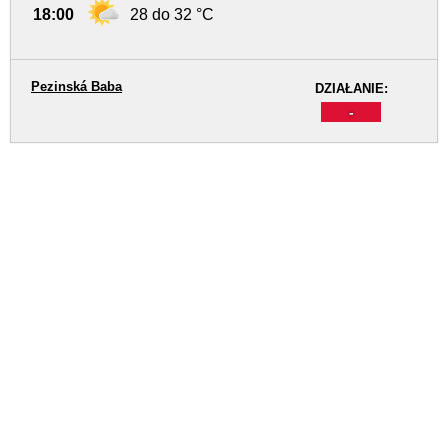
18:00
28 do 32 °C
Pezinská Baba
DZIAŁANIE:
-