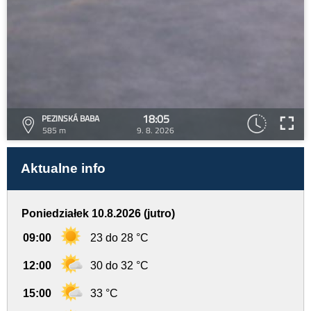
18:05
PEZINSKÁ BABA
585 m
9. 8. 2026
Aktualne info
Poniedziałek 10.8.2026 (jutro)
09:00
23 do 28 °C
12:00
30 do 32 °C
15:00
33 °C