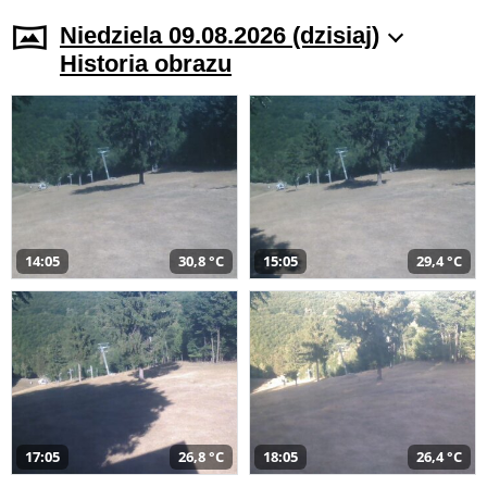
Niedziela 09.08.2026 (dzisiaj)
Historia obrazu
14:05
30,8 °C
15:05
29,4 °C
17:05
26,8 °C
18:05
26,4 °C