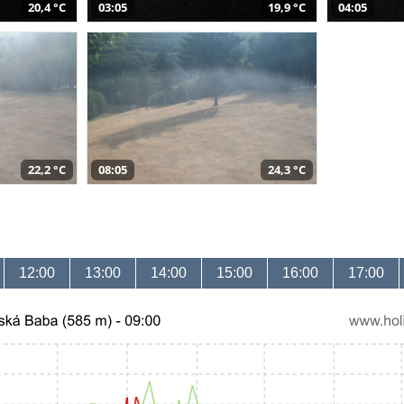
20,4 °C
03:05
19,9 °C
04:05
22,2 °C
08:05
24,3 °C
12:00
13:00
14:00
15:00
16:00
17:00