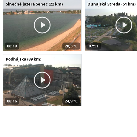
Slnečné jazerá Senec (22 km)
Dunajská Streda (51 km)
08:19
28,3 °C
07:51
Podhájska (89 km)
08:16
24,9 °C