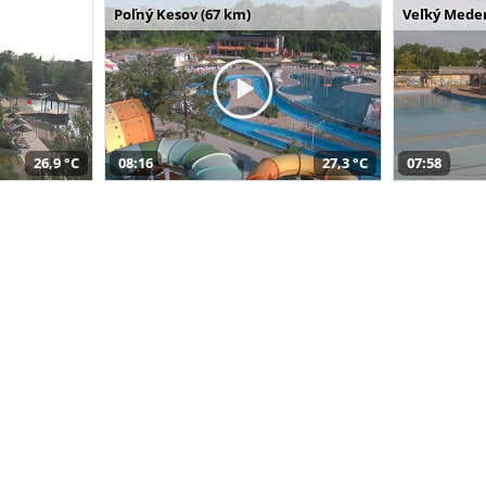
Poľný Kesov (67 km)
Veľký Meder
26,9 °C
08:16
27,3 °C
07:58