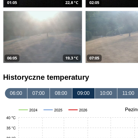
01:05
22,8 °C
02:05
06:05
19,3 °C
07:05
Historyczne temperatury
06:00
07:00
08:00
09:00
10:00
11:00