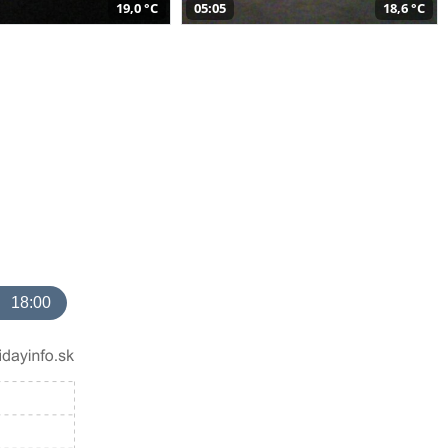
19,0 °C
05:05
18,6 °C
18:00