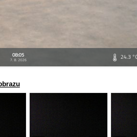
08:05
24.3 °
7. 8. 2026
 obrazu