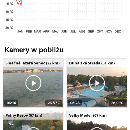
Kamery w pobliżu
Slnečné jazerá Senec (22 km)
Dunajská Streda (51 km)
06:16
26,5 °C
06:28
26,0 °C
Poľný Kesov (67 km)
Veľký Meder (67 km)