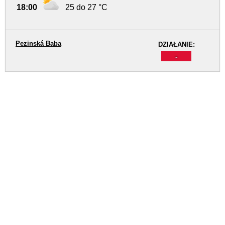
18:00
25 do 27 °C
Pezinská Baba
DZIAŁANIE:
-