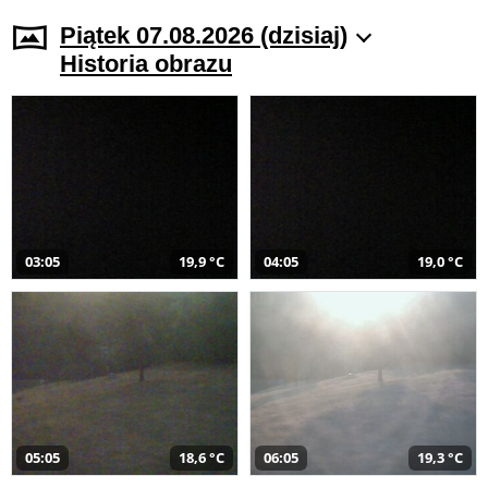
Piątek 07.08.2026 (dzisiaj)
Historia obrazu
03:05
19,9 °C
04:05
19,0 °C
05:05
18,6 °C
06:05
19,3 °C