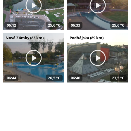
06:12
25,6 °C
06:33
25,6 °C
Nové Zámky (83 km)
Podhájska (89 km)
06:44
26,5 °C
06:46
23,5 °C