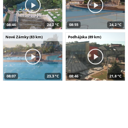
08:46
24,2 °C
08:55
24,2 °C
Nové Zámky (83 km)
Podhájska (89 km)
08:07
23,3 °C
08:46
21,8 °C