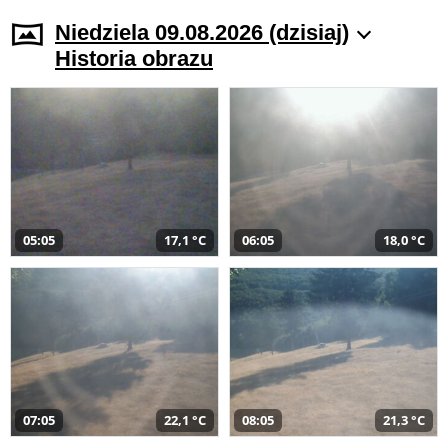
Niedziela 09.08.2026 (dzisiaj)
Historia obrazu
05:05
17,1 °C
06:05
18,0 °C
07:05
22,1 °C
08:05
21,3 °C