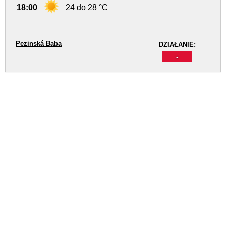
18:00
24 do 28 °C
Pezinská Baba
DZIAŁANIE:
-