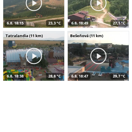
6.8. 18:15
23,3 °C
6.8. 18:49
27,1 °C
Tatralandia (11 km)
Bešeňová (11 km)
6.8. 18:38
28,8 °C
6.8. 18:47
29,7 °C