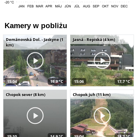
Kamery w pobliżu
Demänovská Dol. - Jaskyne (1
Jasná - Repiská (4 km)
km)
15:04
19,9 °C
15:06
17,7 °C
Chopok sever (8 km)
Chopok juh (11 km)
15:10
14,9 °C
15:04
18,7 °C