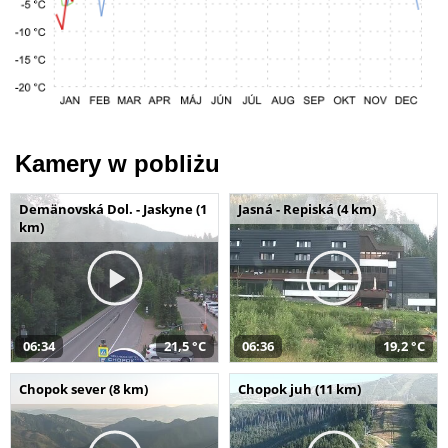
Kamery w pobliżu
Demänovská Dol. - Jaskyne (1
Jasná - Repiská (4 km)
km)
06:34
21,5 °C
06:36
19,2 °C
Chopok sever (8 km)
Chopok juh (11 km)