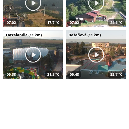
07:02
17,7 °C
07:02
24,6 °C
Tatralandia (11 km)
Bešeňová (11 km)
06:38
21,3 °C
06:48
22,7 °C