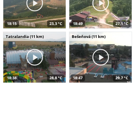
18:15
23,3 °C
18:49
27,1 °C
Tatralandia (11 km)
Bešeňová (11 km)
18:38
28,8 °C
18:47
29,7 °C