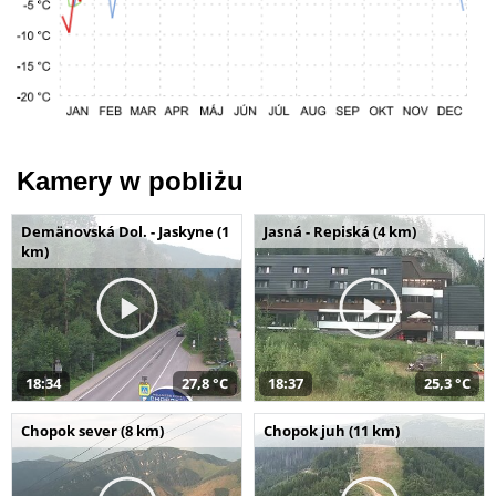
Kamery w pobliżu
Demänovská Dol. - Jaskyne (1
Jasná - Repiská (4 km)
km)
18:34
27,8 °C
18:37
25,3 °C
Chopok sever (8 km)
Chopok juh (11 km)