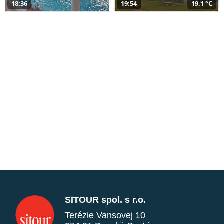
18:36
19:54
19,1 °C
SITOUR spol. s r.o.
Terézie Vansovej 10