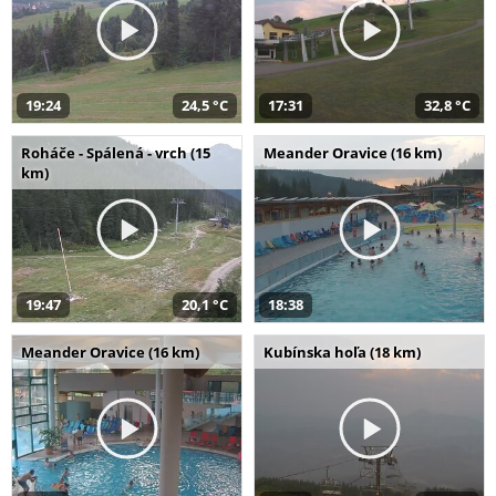
19:24
24,5 °C
17:31
32,8 °C
Roháče - Spálená - vrch (15
Meander Oravice (16 km)
km)
19:47
20,1 °C
18:38
Meander Oravice (16 km)
Kubínska hoľa (18 km)